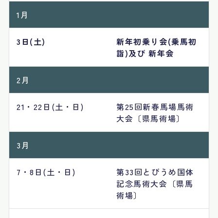
1月
3日(土)
新年初乗り会(乗馬初
詣)及び 新年会
2月
21・22日(土・日)
第25回新春馬場馬術
大会〔県馬術場〕
3月
7・8日(土・日)
第33回とびうめ国体
記念馬術大会〔県馬
術場〕