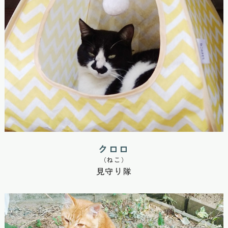
クロロ
（ねこ）
見守り隊